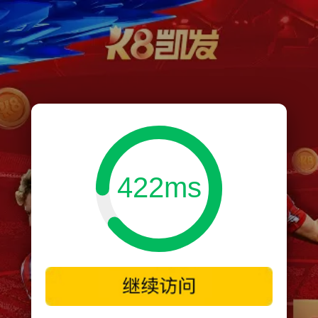
422ms