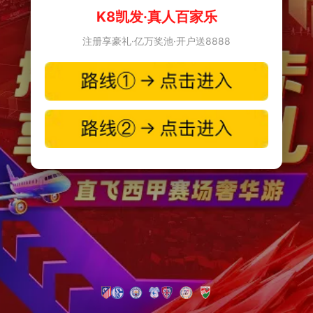
K8凯发·真人百家乐
注册享豪礼·亿万奖池·开户送8888